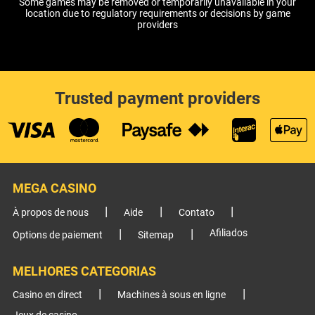
Some games may be removed or temporarily unavailable in your
location due to regulatory requirements or decisions by game
providers
Trusted payment providers
MEGA CASINO
À propos de nous
Aide
Contato
Afiliados
Options de paiement
Sitemap
MELHORES CATEGORIAS
Casino en direct
Machines à sous en ligne