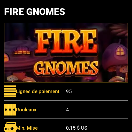
FIRE GNOMES
Lignes de paiement
95
Rouleaux
4
Min. Mise
0,15 $ US