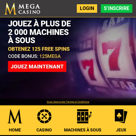
LOGIN
S’INSCRIRE
Sous réserve des Termes et Conditions
HOME
CASINO
MACHINES À SOUS
JEUX