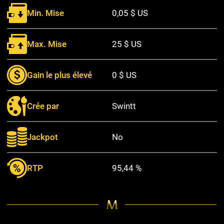
Min. Mise
0,05 $ US
Max. Mise
25 $ US
Gain le plus élevé
0 $ US
Crée par
Swintt
Jackpot
No
RTP
95,44 %