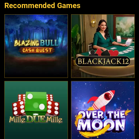
Recommended Games