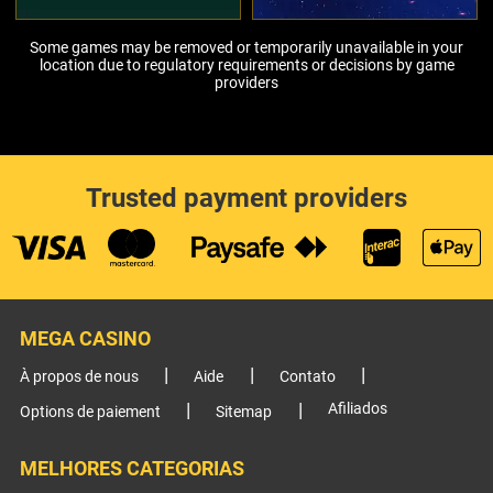
Some games may be removed or temporarily unavailable in your
location due to regulatory requirements or decisions by game
providers
Trusted payment providers
MEGA CASINO
À propos de nous
Aide
Contato
Afiliados
Options de paiement
Sitemap
MELHORES CATEGORIAS