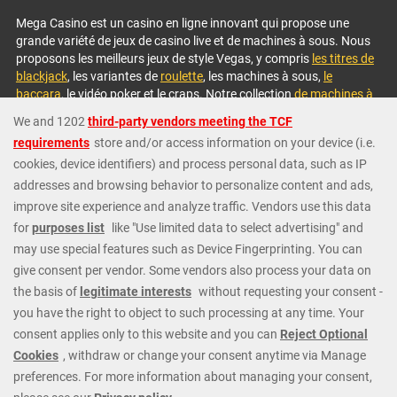
Mega Casino est un casino en ligne innovant qui propose une
grande variété de jeux de casino live et de machines à sous. Nous
proposons les meilleurs jeux de style Vegas, y compris
les titres de
blackjack
, les variantes de
roulette
, les machines à sous,
le
baccara
, le vidéo poker et le craps. Notre collection
de machines à
sous
est plutôt large, car elle comporte plus de 2 000 jeux, y
compris des MÉGAS Jackpots, des Jackpots quotidiens, des titres
Megaways et d’énormes Jackpots progressifs. Sur Mega Casino,
nous nous occupons de tous les types de joueurs. Quel que soit
votre budget ou votre niveau d’expérience, nous avons exactement
les jeux et variantes qu’il vous faut. Consultez nos fantastiques
promotions ou discutez directement avec l’équipe de notre service
clientèle 24/7 pour plus de détails. Commencez dès aujourd’hui et
rejoignez nos joueurs réguliers du monde entier.