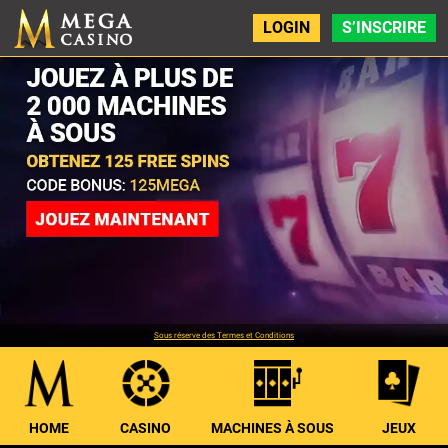
LOGIN
S’INSCRIRE
Sous réserve des Termes et Conditions
HOME
CASINO
MACHINES À SOUS
JEUX