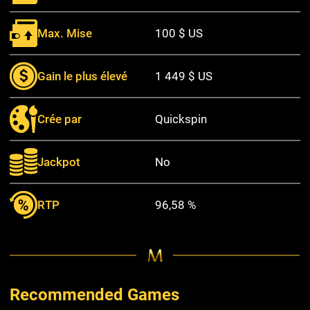
Max. Mise
100 $ US
Gain le plus élevé
1 449 $ US
Crée par
Quickspin
Jackpot
No
RTP
96,58 %
Recommended Games