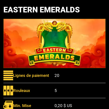
EASTERN EMERALDS
Lignes de paiement
20
Rouleaux
5
Min. Mise
0,20 $ US