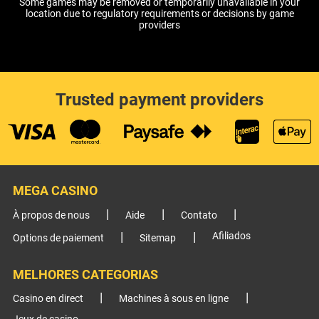
Some games may be removed or temporarily unavailable in your
location due to regulatory requirements or decisions by game
providers
Trusted payment providers
MEGA CASINO
À propos de nous
Aide
Contato
Afiliados
Options de paiement
Sitemap
MELHORES CATEGORIAS
Casino en direct
Machines à sous en ligne