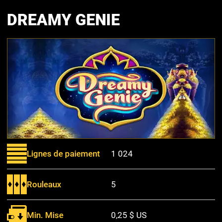
DREAMY GENIE
Lignes de paiement
1 024
Rouleaux
5
Min. Mise
0,25 $ US