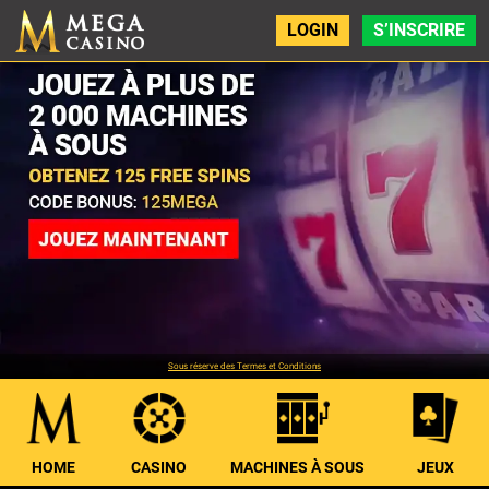
LOGIN
S’INSCRIRE
Sous réserve des Termes et Conditions
HOME
CASINO
MACHINES À SOUS
JEUX