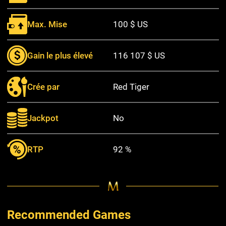
Max. Mise
100 $ US
Gain le plus élevé
116 107 $ US
Crée par
Red Tiger
Jackpot
No
RTP
92 %
Recommended Games