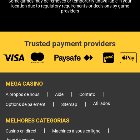
Some games may be removed or temporarily unavailable in your
location due to regulatory requirements or decisions by game
providers
Trusted payment providers
MEGA CASINO
À propos de nous
Aide
Contato
Afiliados
Options de paiement
Sitemap
MELHORES CATEGORIAS
Casino en direct
Machines à sous en ligne