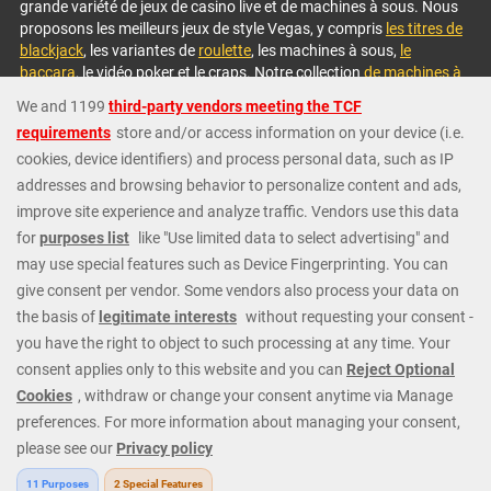
grande variété de jeux de casino live et de machines à sous. Nous
proposons les meilleurs jeux de style Vegas, y compris
les titres de
blackjack
, les variantes de
roulette
, les machines à sous,
le
baccara
, le vidéo poker et le craps. Notre collection
de machines à
sous
est plutôt large, car elle comporte plus de 2 000 jeux, y
compris des MÉGAS Jackpots, des Jackpots quotidiens, des titres
Megaways et d’énormes Jackpots progressifs. Sur Mega Casino,
nous nous occupons de tous les types de joueurs. Quel que soit
votre budget ou votre niveau d’expérience, nous avons exactement
les jeux et variantes qu’il vous faut. Consultez nos fantastiques
promotions ou discutez directement avec l’équipe de notre service
clientèle 24/7 pour plus de détails. Commencez dès aujourd’hui et
rejoignez nos joueurs réguliers du monde entier.