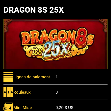
DRAGON 8S 25X
Lignes de paiement
1
Rouleaux
3
Min. Mise
0,20 $ US