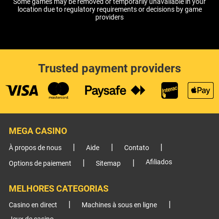
Some games may be removed or temporarily unavailable in your
location due to regulatory requirements or decisions by game
providers
Trusted payment providers
MEGA CASINO
À propos de nous
Aide
Contato
Afiliados
Options de paiement
Sitemap
MELHORES CATEGORIAS
Casino en direct
Machines à sous en ligne