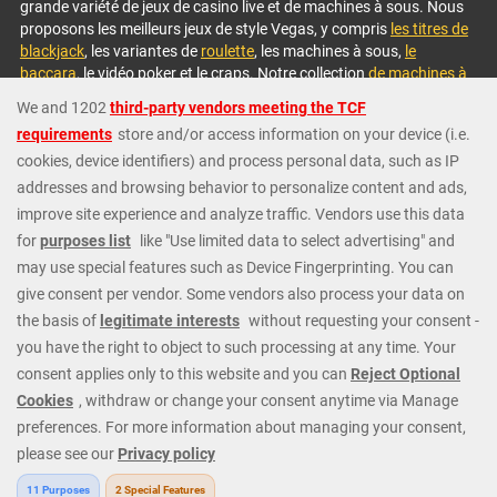
grande variété de jeux de casino live et de machines à sous. Nous
proposons les meilleurs jeux de style Vegas, y compris
les titres de
blackjack
, les variantes de
roulette
, les machines à sous,
le
baccara
, le vidéo poker et le craps. Notre collection
de machines à
sous
est plutôt large, car elle comporte plus de 2 000 jeux, y
compris des MÉGAS Jackpots, des Jackpots quotidiens, des titres
Megaways et d’énormes Jackpots progressifs. Sur Mega Casino,
nous nous occupons de tous les types de joueurs. Quel que soit
votre budget ou votre niveau d’expérience, nous avons exactement
les jeux et variantes qu’il vous faut. Consultez nos fantastiques
promotions ou discutez directement avec l’équipe de notre service
clientèle 24/7 pour plus de détails. Commencez dès aujourd’hui et
rejoignez nos joueurs réguliers du monde entier.