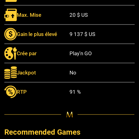
Max. Mise
20 $ US
Gain le plus élevé
9 137 $ US
Crée par
Play'n GO
Jackpot
No
RTP
91 %
Recommended Games