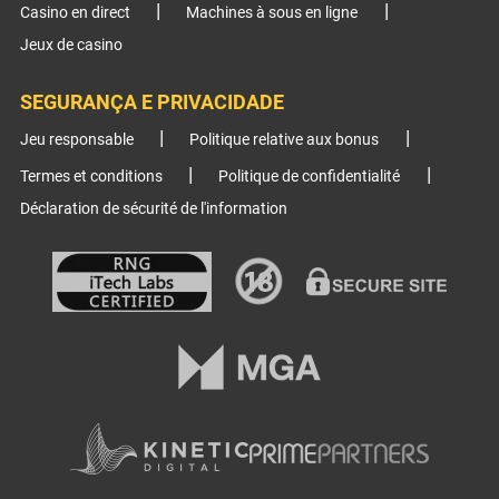
Casino en direct
Machines à sous en ligne
Jeux de casino
SEGURANÇA E PRIVACIDADE
Jeu responsable
Politique relative aux bonus
Termes et conditions
Politique de confidentialité
Déclaration de sécurité de l'information