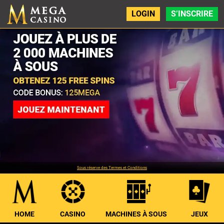
LOGIN
S’INSCRIRE
Sous réserve des Termes et Conditions
HOME
CASINO
MACHINES À SOUS
JEUX