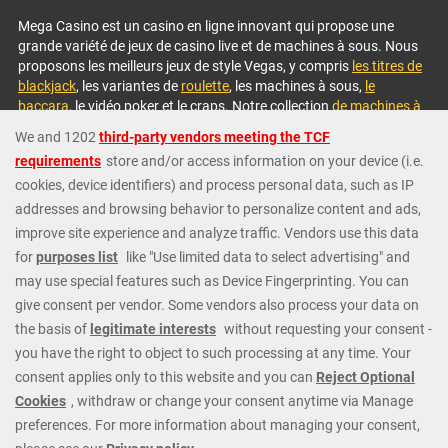
Mega Casino est un casino en ligne innovant qui propose une
grande variété de jeux de casino live et de machines à sous. Nous
proposons les meilleurs jeux de style Vegas, y compris
les titres de
blackjack
, les variantes de
roulette
, les machines à sous,
le
baccara
, le vidéo poker et le craps. Notre collection
de machines à
sous
est plutôt large, car elle comporte plus de 2 000 jeux, y
compris des MÉGAS Jackpots, des Jackpots quotidiens, des titres
Megaways et d’énormes Jackpots progressifs. Sur Mega Casino,
nous nous occupons de tous les types de joueurs. Quel que soit
votre budget ou votre niveau d’expérience, nous avons exactement
les jeux et variantes qu’il vous faut. Consultez nos fantastiques
promotions ou discutez directement avec l’équipe de notre service
clientèle 24/7 pour plus de détails. Commencez dès aujourd’hui et
rejoignez nos joueurs réguliers du monde entier.