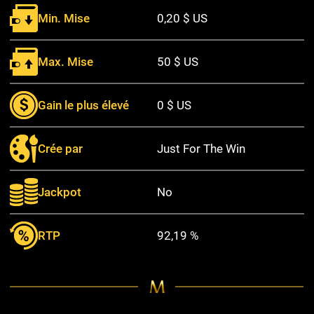
Min. Mise
0,20 $ US
Max. Mise
50 $ US
Gain le plus élevé
0 $ US
Crée par
Just For The Win
Jackpot
No
RTP
92,19 %