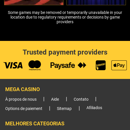
Some games may be removed or temporarily unavailable in your
location due to regulatory requirements or decisions by game
providers
Trusted payment providers
MEGA CASINO
À propos de nous
Aide
Contato
Afiliados
Options de paiement
Sitemap
MELHORES CATEGORIAS