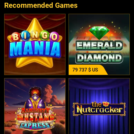
Recommended Games
79 737 $ US