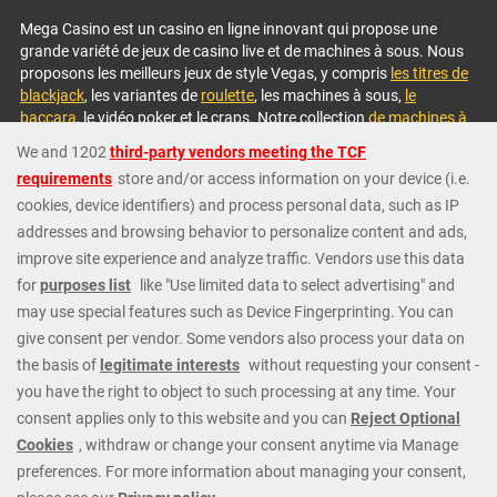
Mega Casino est un casino en ligne innovant qui propose une
grande variété de jeux de casino live et de machines à sous. Nous
proposons les meilleurs jeux de style Vegas, y compris
les titres de
blackjack
, les variantes de
roulette
, les machines à sous,
le
baccara
, le vidéo poker et le craps. Notre collection
de machines à
sous
est plutôt large, car elle comporte plus de 2 000 jeux, y
compris des MÉGAS Jackpots, des Jackpots quotidiens, des titres
Megaways et d’énormes Jackpots progressifs. Sur Mega Casino,
nous nous occupons de tous les types de joueurs. Quel que soit
votre budget ou votre niveau d’expérience, nous avons exactement
les jeux et variantes qu’il vous faut. Consultez nos fantastiques
promotions ou discutez directement avec l’équipe de notre service
clientèle 24/7 pour plus de détails. Commencez dès aujourd’hui et
rejoignez nos joueurs réguliers du monde entier.