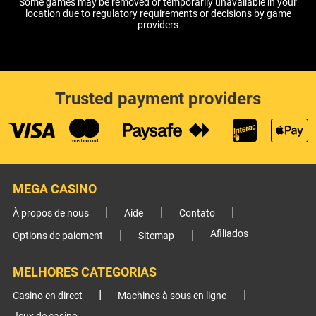
Some games may be removed or temporarily unavailable in your
location due to regulatory requirements or decisions by game
providers
Trusted payment providers
MEGA CASINO
À propos de nous
Aide
Contato
Afiliados
Options de paiement
Sitemap
MELHORES CATEGORIAS
Casino en direct
Machines à sous en ligne