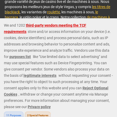
grande variété de jeux de casino live et de machines à sous. Nous
proposons les meilleurs jeux de style Vegas, y compris
les titres de
blackjack
, les variantes de
roulette
, les machines à sous,
le
baccara
, le vidéo poker et le craps. Notre collection
de machines à
sous
est plutôt large, car elle comporte plus de 2 000 jeux, y
compris des MÉGAS Jackpots, des Jackpots quotidiens, des titres
Megaways et d’énormes Jackpots progressifs. Sur Mega Casino,
nous nous occupons de tous les types de joueurs. Quel que soit
votre budget ou votre niveau d’expérience, nous avons exactement
les jeux et variantes qu’il vous faut. Consultez nos fantastiques
promotions ou discutez directement avec l’équipe de notre service
clientèle 24/7 pour plus de détails. Commencez dès aujourd’hui et
rejoignez nos joueurs réguliers du monde entier.