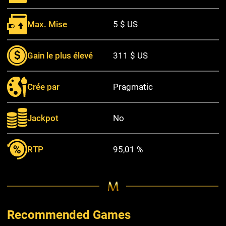
Max. Mise
5 $ US
Gain le plus élevé
311 $ US
Crée par
Pragmatic
Jackpot
No
RTP
95,01 %
Recommended Games