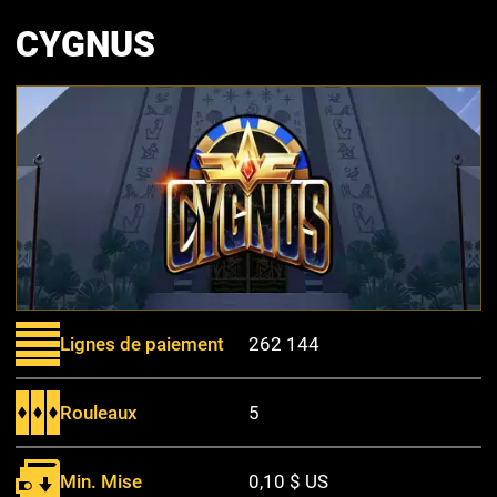
CYGNUS
Lignes de paiement
262 144
Rouleaux
5
Min. Mise
0,10 $ US