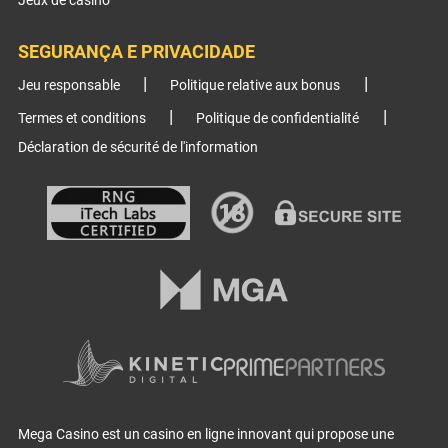
Jeux de casino
SEGURANÇA E PRIVACIDADE
Jeu responsable
Politique relative aux bonus
Termes et conditions
Politique de confidentialité
Déclaration de sécurité de l'information
Mega Casino est un casino en ligne innovant qui propose une