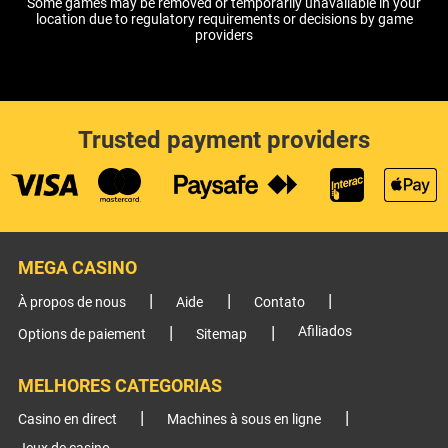
Some games may be removed or temporarily unavailable in your
location due to regulatory requirements or decisions by game
providers
Trusted payment providers
MEGA CASINO
À propos de nous
Aide
Contato
Afiliados
Options de paiement
Sitemap
MELHORES CATEGORIAS
Casino en direct
Machines à sous en ligne