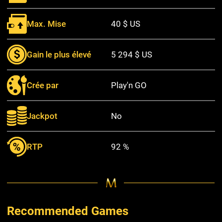
Max. Mise
40 $ US
Gain le plus élevé
5 294 $ US
Crée par
Play'n GO
Jackpot
No
RTP
92 %
Recommended Games