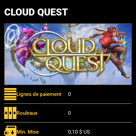
CLOUD QUEST
Lignes de paiement
0
Rouleaux
0
Min. Mise
0,10 $ US