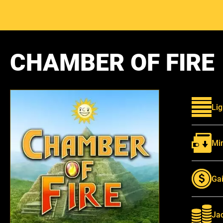
CHAMBER OF FIRE
Li
Mi
Gai
Ja