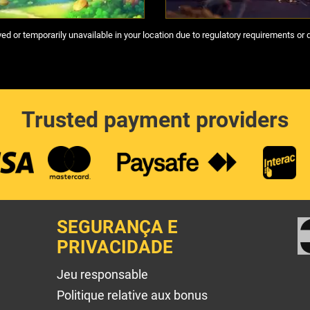
or temporarily unavailable in your location due to regulatory requirements or 
Trusted payment providers
SEGURANÇA E
PRIVACIDADE
Jeu responsable
Politique relative aux bonus