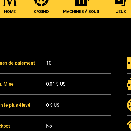
HOME
CASINO
MACHINES À SOUS
JEUX
gnes de paiement
10
n. Mise
0,01 $ US
n le plus élevé
0 $ US
ckpot
No