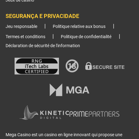
Jeux de casino
SEGURANÇA E PRIVACIDADE
Jeu responsable
Politique relative aux bonus
Termes et conditions
Politique de confidentialité
Déclaration de sécurité de l'information
Mega Casino est un casino en ligne innovant qui propose une