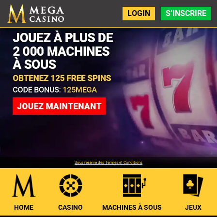
LOGIN
S’INSCRIRE
Sous réserve des Termes et Conditions
HOME
CASINO
MACHINES À SOUS
JEUX