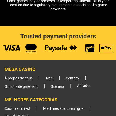
Some games may be removed or temporarily unavailable in your
location due to regulatory requirements or decisions by game
providers
Trusted payment providers
MEGA CASINO
À propos de nous
Aide
Contato
Afiliados
Options de paiement
Sitemap
MELHORES CATEGORIAS
Casino en direct
Machines à sous en ligne