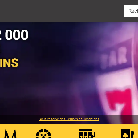
Rec
Sous réserve des Termes et Conditions