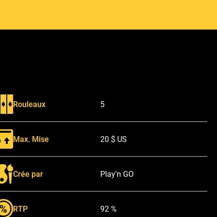
Rouleaux
5
Max. Mise
20 $ US
Crée par
Play'n GO
RTP
92 %