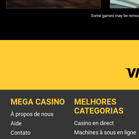
Some games may be removed 
MEGA CASINO
MELHORES
CATEGORIAS
À propos de nous
Casino en direct
Aide
Machines à sous en ligne
Contato