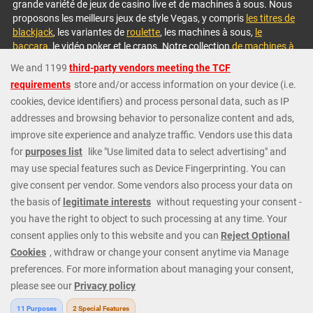
grande variété de jeux de casino live et de machines à sous. Nous
proposons les meilleurs jeux de style Vegas, y compris
les titres de
blackjack
, les variantes de
roulette
, les machines à sous,
le
baccara
, le vidéo poker et le craps. Notre collection
de machines à
sous
est plutôt large, car elle comporte plus de 2 000 jeux, y
compris des MÉGAS Jackpots, des Jackpots quotidiens, des titres
Megaways et d’énormes Jackpots progressifs. Sur Mega Casino,
nous nous occupons de tous les types de joueurs. Quel que soit
votre budget ou votre niveau d’expérience, nous avons exactement
les jeux et variantes qu’il vous faut. Consultez nos fantastiques
promotions ou discutez directement avec l’équipe de notre service
clientèle 24/7 pour plus de détails. Commencez dès aujourd’hui et
rejoignez nos joueurs réguliers du monde entier.