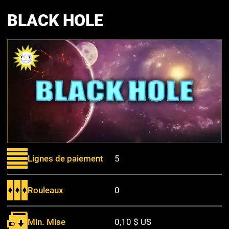
BLACK HOLE
Lignes de paiement
5
Rouleaux
0
Min. Mise
0,10 $ US