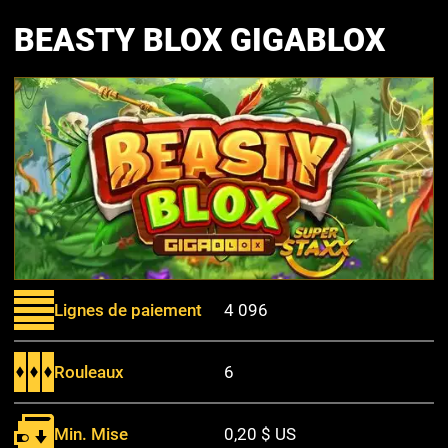
BEASTY BLOX GIGABLOX
Lignes de paiement
4 096
Rouleaux
6
Min. Mise
0,20 $ US