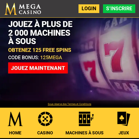
LOGIN
S’INSCRIRE
Sous réserve des Termes et Conditions
HOME
CASINO
MACHINES À SOUS
JEUX