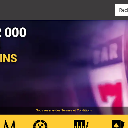
Rec
Sous réserve des Termes et Conditions