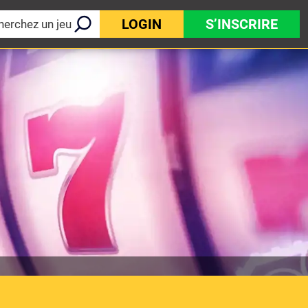
LOGIN
S’INSCRIRE
herchez un jeu