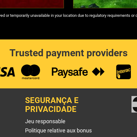
or temporarily unavailable in your location due to regulatory requirements or 
Trusted payment providers
SEGURANÇA E
PRIVACIDADE
Jeu responsable
Politique relative aux bonus