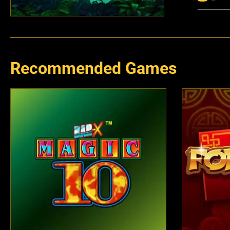
Recommended Games