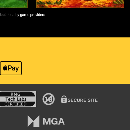
decisions by game providers