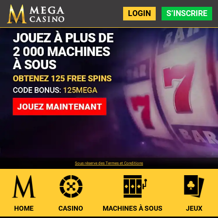
LOGIN
S’INSCRIRE
Sous réserve des Termes et Conditions
HOME
CASINO
MACHINES À SOUS
JEUX