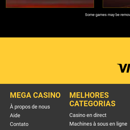
Some games may be removed 
MEGA CASINO
MELHORES
CATEGORIAS
À propos de nous
Casino en direct
Aide
Machines à sous en ligne
Contato