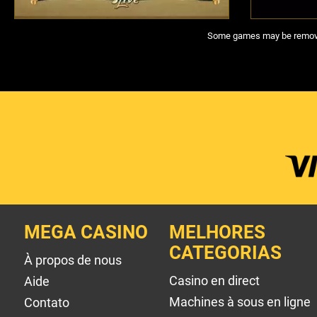
Some games may be removed 
MEGA CASINO
MELHORES
CATEGORIAS
À propos de nous
Casino en direct
Aide
Machines à sous en ligne
Contato