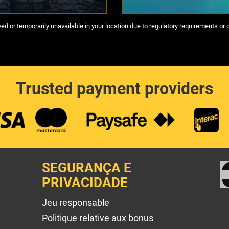
or temporarily unavailable in your location due to regulatory requirements or 
Trusted payment providers
SEGURANÇA E
PRIVACIDADE
Jeu responsable
Politique relative aux bonus