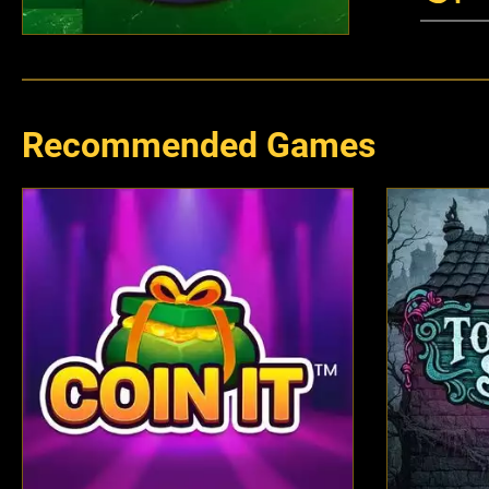
Recommended Games