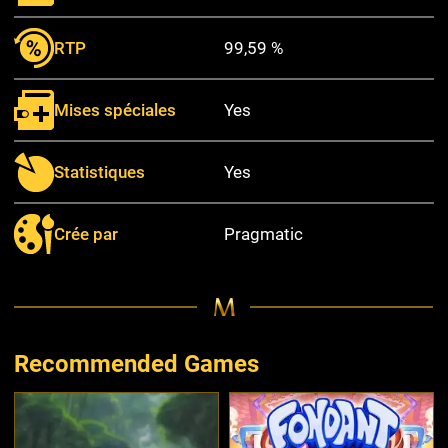
RTP
99,59 %
Mises spéciales
Yes
Statistiques
Yes
Crée par
Pragmatic
Recommended Games