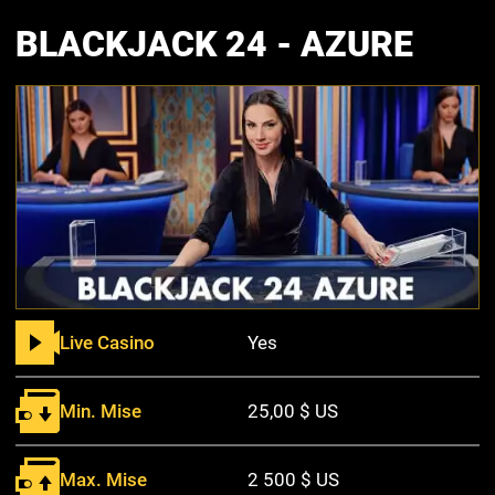
BLACKJACK 24 - AZURE
Live Casino
Yes
Min. Mise
25,00 $ US
Max. Mise
2 500 $ US