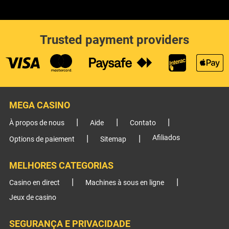
Trusted payment providers
MEGA CASINO
À propos de nous
Aide
Contato
Afiliados
Options de paiement
Sitemap
MELHORES CATEGORIAS
Casino en direct
Machines à sous en ligne
Jeux de casino
SEGURANÇA E PRIVACIDADE