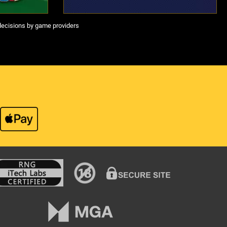
decisions by game providers