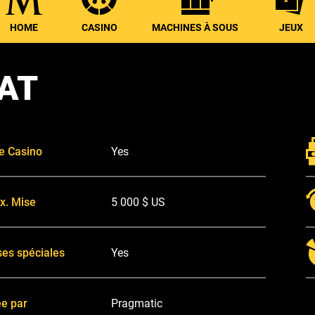
HOME
CASINO
MACHINES À SOUS
JEUX
AT
e Casino
Yes
x. Mise
5 000 $ US
ses spéciales
Yes
ée par
Pragmatic