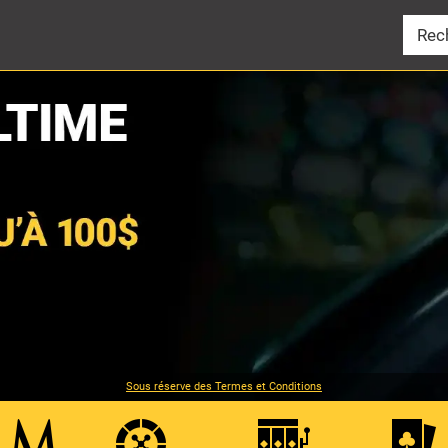
Rec
Sous réserve des Termes et Conditions