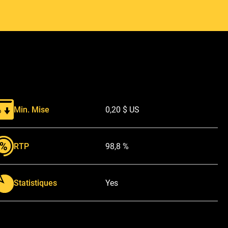
Min. Mise
0,20 $ US
RTP
98,8 %
Statistiques
Yes