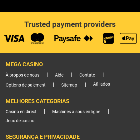
Trusted payment providers
MEGA CASINO
À propos de nous
Aide
Contato
Afiliados
Options de paiement
Sitemap
MELHORES CATEGORIAS
Casino en direct
Machines à sous en ligne
Jeux de casino
SEGURANÇA E PRIVACIDADE