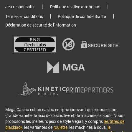
Jeu responsable
Politique relative aux bonus
Termes et conditions
Politique de confidentialité
Déclaration de sécurité de l'information
Mega Casino est un casino en ligne innovant qui propose une
grande variété de jeux de casino live et de machines à sous. Nous
proposons les meilleurs jeux de style Vegas, y compris
les titres de
blackjack
, les variantes de
roulette
, les machines à sous,
le