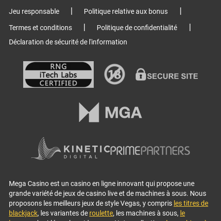
Jeu responsable
Politique relative aux bonus
Termes et conditions
Politique de confidentialité
Déclaration de sécurité de l'information
Mega Casino est un casino en ligne innovant qui propose une
grande variété de jeux de casino live et de machines à sous. Nous
proposons les meilleurs jeux de style Vegas, y compris
les titres de
blackjack
, les variantes de
roulette
, les machines à sous,
le