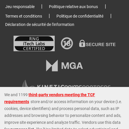
Jeu responsable
Politique relative aux bonus
Termes et conditions
Politique de confidentialité
Déclaration de sécurité de l'information
Mega Casino est un casino en ligne innovant qui propose une
grande variété de jeux de casino live et de machines à sous. Nous
proposons les meilleurs jeux de style Vegas, y compris
les titres de
blackjack
, les variantes de
roulette
, les machines à sous,
le