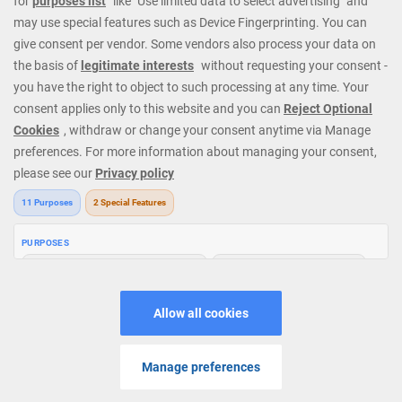
baccara
, le vidéo poker et le craps. Notre collection
de machines à
sous
est plutôt large, car elle comporte plus de 2 000 jeux, y
compris des MÉGAS Jackpots, des Jackpots quotidiens, des titres
Megaways et d’énormes Jackpots progressifs. Sur Mega Casino,
nous nous occupons de tous les types de joueurs. Quel que soit
votre budget ou votre niveau d’expérience, nous avons exactement
les jeux et variantes qu’il vous faut. Consultez nos fantastiques
promotions ou discutez directement avec l’équipe de notre service
clientèle 24/7 pour plus de détails. Commencez dès aujourd’hui et
rejoignez nos joueurs réguliers du monde entier.
MENU
RECHERCHER
PROMOS
JOGAR