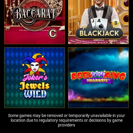
Some games may be removed or temporarily unavailable in your
location due to regulatory requirements or decisions by game
providers