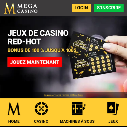
LOGIN
S’INSCRIRE
Sous réserve des Termes et Conditions
HOME
CASINO
MACHINES À SOUS
JEUX