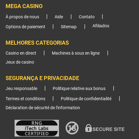
MEGA CASINO
À propos de nous
Aide
Contato
Afiliados
Options de paiement
Sitemap
MELHORES CATEGORIAS
Casino en direct
Machines à sous en ligne
Jeux de casino
SEGURANÇA E PRIVACIDADE
Jeu responsable
Politique relative aux bonus
Termes et conditions
Politique de confidentialité
Déclaration de sécurité de l'information