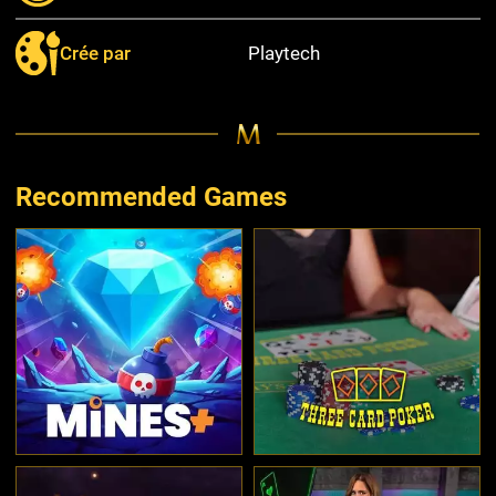
Crée par
Playtech
Recommended Games