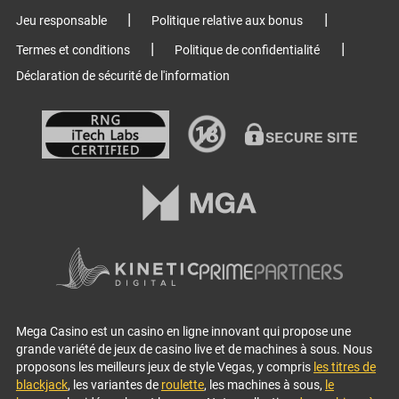
Jeu responsable
Politique relative aux bonus
Termes et conditions
Politique de confidentialité
Déclaration de sécurité de l'information
Mega Casino est un casino en ligne innovant qui propose une
grande variété de jeux de casino live et de machines à sous. Nous
proposons les meilleurs jeux de style Vegas, y compris
les titres de
blackjack
, les variantes de
roulette
, les machines à sous,
le