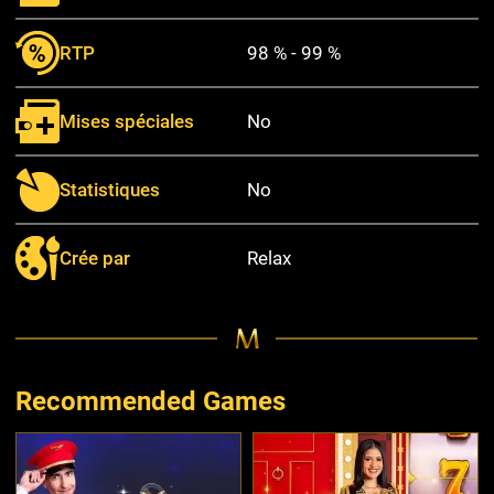
RTP
98 %
-
99 %
Mises spéciales
No
Statistiques
No
Crée par
Relax
Recommended Games