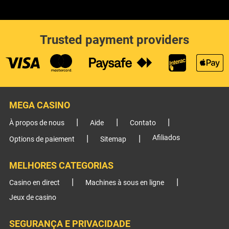
Trusted payment providers
MEGA CASINO
À propos de nous
Aide
Contato
Afiliados
Options de paiement
Sitemap
MELHORES CATEGORIAS
Casino en direct
Machines à sous en ligne
Jeux de casino
SEGURANÇA E PRIVACIDADE