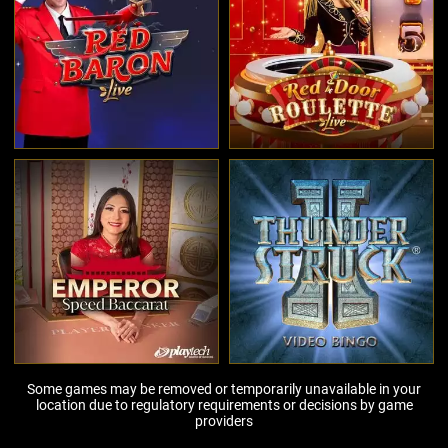
Some games may be removed or temporarily unavailable in your
location due to regulatory requirements or decisions by game
providers